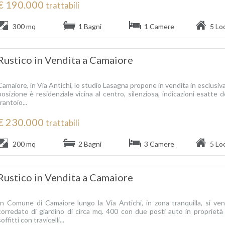
€ 190.000
trattabili
300 mq
1 Bagni
1 Camere
5 Loc
Rustico in Vendita a Camaiore
Camaiore, in Via Antichi, lo studio Lasagna propone in vendita in esclusiva 
posizione è residenziale vicina al centro, silenziosa, indicazioni esatte 
frantoio...
€ 230.000
trattabili
200 mq
2 Bagni
3 Camere
5 Loc
Rustico in Vendita a Camaiore
In Comune di Camaiore lungo la Via Antichi, in zona tranquilla, si vend
corredato di giardino di circa mq. 400 con due posti auto in proprietà 
soffitti con travicelli...