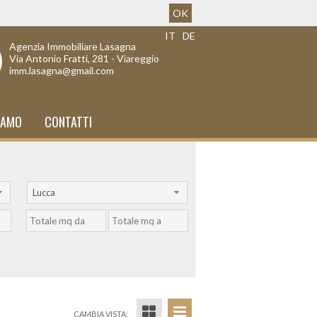
OK
IT
DE
Agenzia Immobiliare Lasagna
Via Antonio Fratti, 281 - Viareggio
imm.lasagna@gmail.com
IAMO
CONTATTI
Lucca
CAMBIA VISTA: