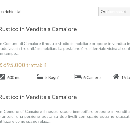
ua richiesta!
Ordina annunci
Rustico in Vendita a Camaiore
In Comune di Camaiore il nostro studio immobiliare propone in vendita in
suddiviso in tre unità immobiliari. La posizione è residenziale vicina al cen
un tempo...
€ 695.000
trattabili
600 mq
5 Bagni
6 Camere
15 Lo
Rustico in Vendita a Camaiore
In Comune di Camaiore il nostro studio immobiliare propone in vendita i
Frantoio, una porzione posta su due livelli con spazio esterno stacc
utilizzare come spazio relax....