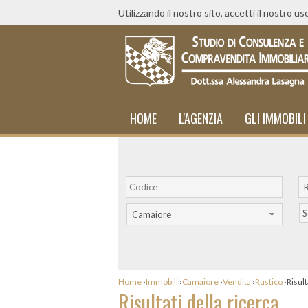
Utilizzando il nostro sito, accetti il nostro us
HOME
L'AGENZIA
GLI IMMOBILI
R
S
Camaiore
Home
›
Immobili
›
Camaiore
›
Vendita
›
Rustico
›
Risult
Risultati della ricerca