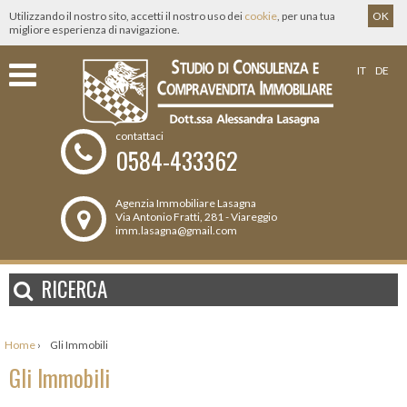
Utilizzando il nostro sito, accetti il nostro uso dei
cookie
, per una tua
OK
migliore esperienza di navigazione.
IT
DE
contattaci
0584-433362
Agenzia Immobiliare Lasagna
Via Antonio Fratti, 281 - Viareggio
imm.lasagna@gmail.com
RICERCA
Home
›
Gli Immobili
Gli Immobili