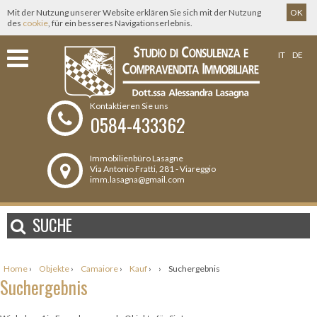
Mit der Nutzung unserer Website erklären Sie sich mit der Nutzung
OK
des
cookie
, für ein besseres Navigationserlebnis.
IT
DE
Kontaktieren Sie uns
0584-433362
Immobilienbüro Lasagne
Via Antonio Fratti, 281 - Viareggio
imm.lasagna@gmail.com
SUCHE
Home
›
Objekte
›
Camaiore
›
Kauf
›
›
Suchergebnis
Suchergebnis